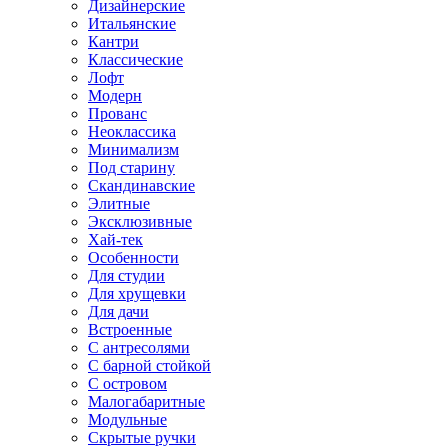
Дизайнерские
Итальянские
Кантри
Классические
Лофт
Модерн
Прованс
Неоклассика
Минимализм
Под старину
Скандинавские
Элитные
Эксклюзивные
Хай-тек
Особенности
Для студии
Для хрущевки
Для дачи
Встроенные
С антресолями
С барной стойкой
С островом
Малогабаритные
Модульные
Скрытые ручки