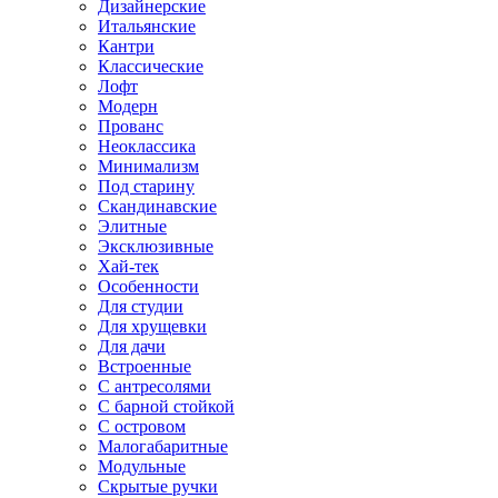
Дизайнерские
Итальянские
Кантри
Классические
Лофт
Модерн
Прованс
Неоклассика
Минимализм
Под старину
Скандинавские
Элитные
Эксклюзивные
Хай-тек
Особенности
Для студии
Для хрущевки
Для дачи
Встроенные
С антресолями
С барной стойкой
С островом
Малогабаритные
Модульные
Скрытые ручки