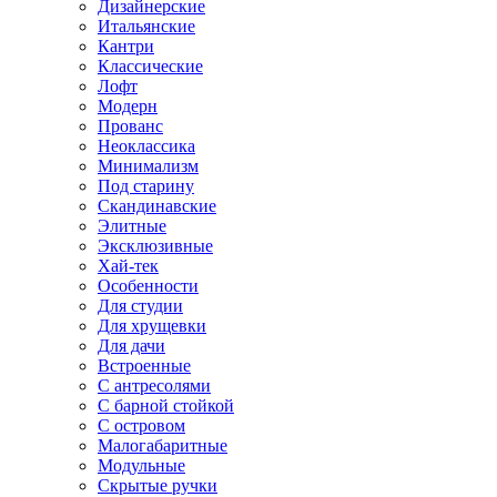
Дизайнерские
Итальянские
Кантри
Классические
Лофт
Модерн
Прованс
Неоклассика
Минимализм
Под старину
Скандинавские
Элитные
Эксклюзивные
Хай-тек
Особенности
Для студии
Для хрущевки
Для дачи
Встроенные
С антресолями
С барной стойкой
С островом
Малогабаритные
Модульные
Скрытые ручки