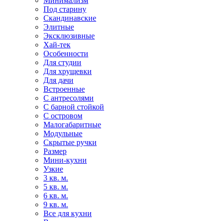
Минимализм
Под старину
Скандинавские
Элитные
Эксклюзивные
Хай-тек
Особенности
Для студии
Для хрущевки
Для дачи
Встроенные
С антресолями
С барной стойкой
С островом
Малогабаритные
Модульные
Скрытые ручки
Размер
Мини-кухни
Узкие
3 кв. м.
5 кв. м.
6 кв. м.
9 кв. м.
Все для кухни