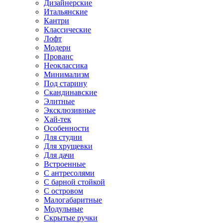
Дизайнерские
Итальянские
Кантри
Классические
Лофт
Модерн
Прованс
Неоклассика
Минимализм
Под старину
Скандинавские
Элитные
Эксклюзивные
Хай-тек
Особенности
Для студии
Для хрущевки
Для дачи
Встроенные
С антресолями
С барной стойкой
С островом
Малогабаритные
Модульные
Скрытые ручки