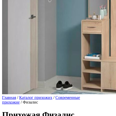
Главная
/
Каталог прихожих
/
Современные
прихожие
/ Физалис
Прихожая Физалис