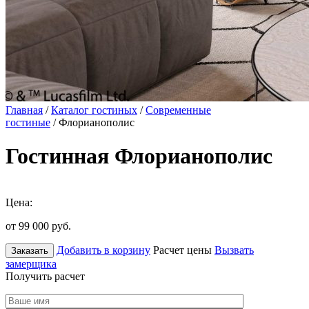
Главная
/
Каталог гостиных
/
Современные
гостиные
/ Флорианополис
Гостинная Флорианополис
Цена:
от 99 000
руб.
Добавить в корзину
Расчет цены
Вызвать
Заказать
замерщика
Получить расчет