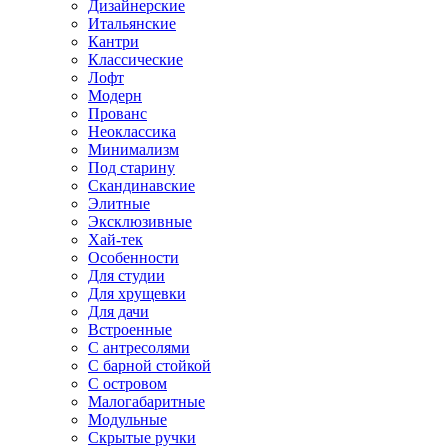
Дизайнерские
Итальянские
Кантри
Классические
Лофт
Модерн
Прованс
Неоклассика
Минимализм
Под старину
Скандинавские
Элитные
Эксклюзивные
Хай-тек
Особенности
Для студии
Для хрущевки
Для дачи
Встроенные
С антресолями
С барной стойкой
С островом
Малогабаритные
Модульные
Скрытые ручки