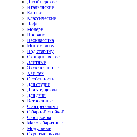
Дизайнерские
Итальянские
Кантри
Классические
Лофт
Модерн
Прованс
Неоклассика
Минимализм
Под старину
Скандинавские
Элитные
Эксклюзивные
Хай-тек
Особенности
Для студии
Для хрущевки
Для дачи
Встроенные
С антресолями
С барной стойкой
С островом
Малогабаритные
Модульные
Скрытые ручки