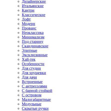
Дизайнерские
Итальянские
Кантри
Классические
Лофт
Модерн
Прованс
Неоклассика
Минимализм
Под старину
Скандинавские
Элитные
Эксклюзивные
Хай-тек
Особенности
Для студии
Для хрущевки
Для дачи
Встроенные
С антресолями
С барной стойкой
С островом
Малогабаритные
Модульные
Скрытые ручки