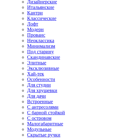
Дизайнерские
Итальянские
Кантри
Классические
Лофт
Модерн
Прованс
Неоклассика
Минимализм
Под старину
Скандинавские
Элитные
Эксклюзивные
Хай-тек
Особенности
Для студии
Для хрущевки
Для дачи
Встроенные
С антресолями
С барной стойкой
С островом
Малогабаритные
Модульные
Скрытые ручки