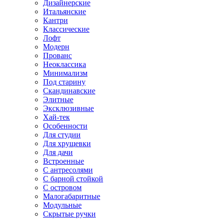
Дизайнерские
Итальянские
Кантри
Классические
Лофт
Модерн
Прованс
Неоклассика
Минимализм
Под старину
Скандинавские
Элитные
Эксклюзивные
Хай-тек
Особенности
Для студии
Для хрущевки
Для дачи
Встроенные
С антресолями
С барной стойкой
С островом
Малогабаритные
Модульные
Скрытые ручки