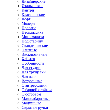
Дизайнерские
Итальянские
Кантри
Классические
Лофт
Модерн
Прованс
Неоклассика
Минимализм
Под старину
Скандинавские
Элитные
Эксклюзивные
Хай-тек
Особенности
Для студии
Для хрущевки
Для дачи
Встроенные
С антресолями
С барной стойкой
С островом
Малогабаритные
Модульные
Скрытые ручки