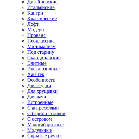
Дизайнерские
Итальянские
Кантри
Классические
Лофт
Модерн
Прованс
Неоклассика
Минимализм
Под старину
Скандинавские
Элитные
Эксклюзивные
Хай-тек
Особенности
Для студии
Для хрущевки
Для дачи
Встроенные
С антресолями
С барной стойкой
С островом
Малогабаритные
Модульные
Скрытые ручки