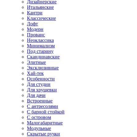
Дизайнерские
Итальянские
Кантри
Классические
Лофт
Модерн
Прованс
Неоклассика
Минимализм
Под старину
Скандинавские
Элитные
Эксклюзивные
Хай-тек
Особенности
Для студии
Для хрущевки
Для дачи
Встроенные
С антресолями
С барной стойкой
С островом
Малогабаритные
Модульные
Скрытые ручки