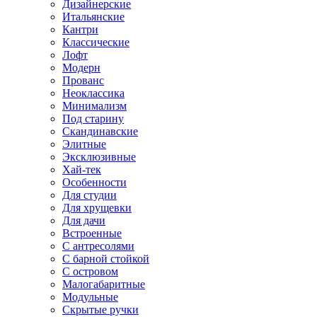
Дизайнерские
Итальянские
Кантри
Классические
Лофт
Модерн
Прованс
Неоклассика
Минимализм
Под старину
Скандинавские
Элитные
Эксклюзивные
Хай-тек
Особенности
Для студии
Для хрущевки
Для дачи
Встроенные
С антресолями
С барной стойкой
С островом
Малогабаритные
Модульные
Скрытые ручки