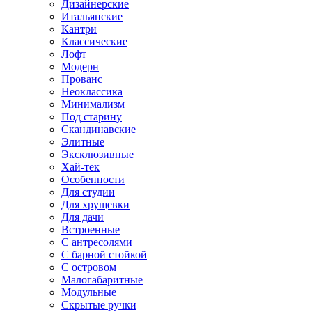
Дизайнерские
Итальянские
Кантри
Классические
Лофт
Модерн
Прованс
Неоклассика
Минимализм
Под старину
Скандинавские
Элитные
Эксклюзивные
Хай-тек
Особенности
Для студии
Для хрущевки
Для дачи
Встроенные
С антресолями
С барной стойкой
С островом
Малогабаритные
Модульные
Скрытые ручки