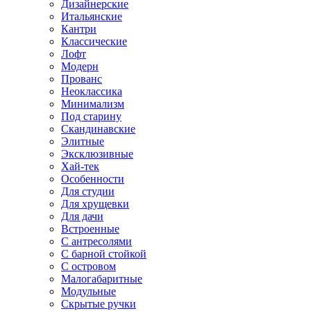
Дизайнерские
Итальянские
Кантри
Классические
Лофт
Модерн
Прованс
Неоклассика
Минимализм
Под старину
Скандинавские
Элитные
Эксклюзивные
Хай-тек
Особенности
Для студии
Для хрущевки
Для дачи
Встроенные
С антресолями
С барной стойкой
С островом
Малогабаритные
Модульные
Скрытые ручки