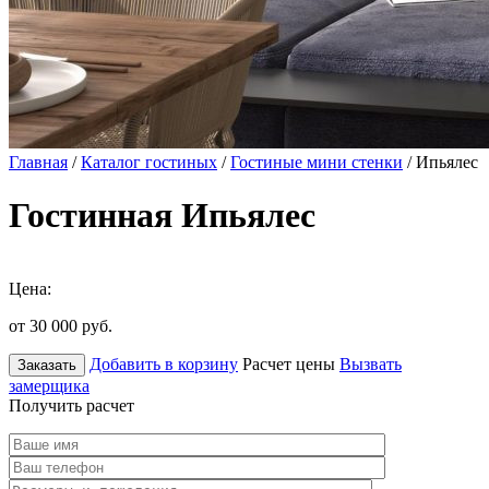
Главная
/
Каталог гостиных
/
Гостиные мини стенки
/ Ипьялес
Гостинная Ипьялес
Цена:
от 30 000
руб.
Добавить в корзину
Расчет цены
Вызвать
Заказать
замерщика
Получить расчет