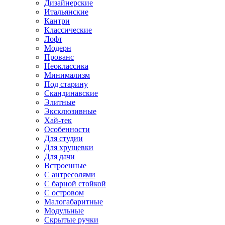
Дизайнерские
Итальянские
Кантри
Классические
Лофт
Модерн
Прованс
Неоклассика
Минимализм
Под старину
Скандинавские
Элитные
Эксклюзивные
Хай-тек
Особенности
Для студии
Для хрущевки
Для дачи
Встроенные
С антресолями
С барной стойкой
С островом
Малогабаритные
Модульные
Скрытые ручки