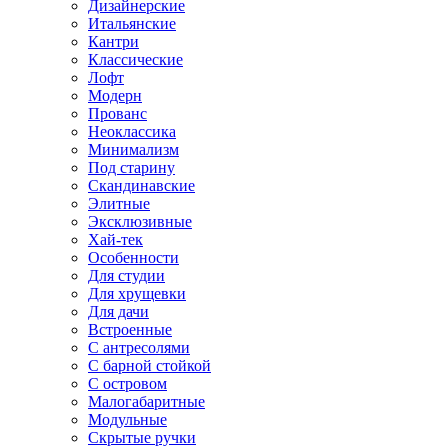
Дизайнерские
Итальянские
Кантри
Классические
Лофт
Модерн
Прованс
Неоклассика
Минимализм
Под старину
Скандинавские
Элитные
Эксклюзивные
Хай-тек
Особенности
Для студии
Для хрущевки
Для дачи
Встроенные
С антресолями
С барной стойкой
С островом
Малогабаритные
Модульные
Скрытые ручки