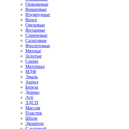
Оранжевые
Вишневые
Изумрудные
Венге
Ореховые
Янтарные
Сиреневые
Салатовые
Фиолетовые
Мятные
Золотые
Синие
Материал
МДФ
Эмаль
Акрил
Береза
Дерево
Дуб
ЛДСП
Массив
Пластик
Шпон
Экошпон
С патиной