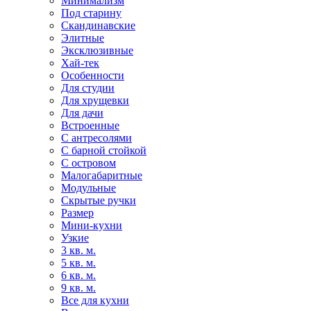
Минимализм
Под старину
Скандинавские
Элитные
Эксклюзивные
Хай-тек
Особенности
Для студии
Для хрущевки
Для дачи
Встроенные
С антресолями
С барной стойкой
С островом
Малогабаритные
Модульные
Скрытые ручки
Размер
Мини-кухни
Узкие
3 кв. м.
5 кв. м.
6 кв. м.
9 кв. м.
Все для кухни