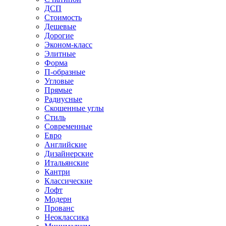
ДСП
Стоимость
Дешевые
Дорогие
Эконом-класс
Элитные
Форма
П-образные
Угловые
Прямые
Радиусные
Скошенные углы
Стиль
Современные
Евро
Английские
Дизайнерские
Итальянские
Кантри
Классические
Лофт
Модерн
Прованс
Неоклассика