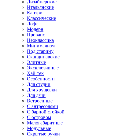
Дизайнерские
Итальянские
Кантри
Классические
Лофт
Модерн
Прованс
Неоклассика
Минимализм
Под старину
Скандинавские
Элитные
Эксклюзивные
Хай-тек
Особенности
Для студии
Для хрущевки
Для дачи
Встроенные
С антресолями
С барной стойкой
С островом
Малогабаритные
Модульные
Скрытые ручки