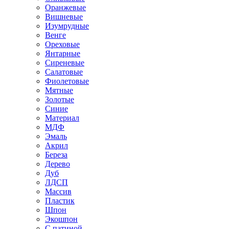
Оранжевые
Вишневые
Изумрудные
Венге
Ореховые
Янтарные
Сиреневые
Салатовые
Фиолетовые
Мятные
Золотые
Синие
Материал
МДФ
Эмаль
Акрил
Береза
Дерево
Дуб
ЛДСП
Массив
Пластик
Шпон
Экошпон
С патиной