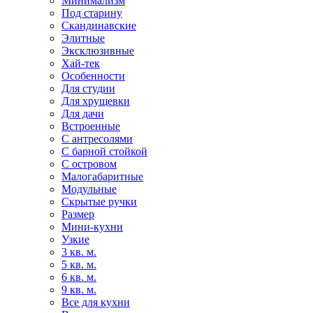
Минимализм
Под старину
Скандинавские
Элитные
Эксклюзивные
Хай-тек
Особенности
Для студии
Для хрущевки
Для дачи
Встроенные
С антресолями
С барной стойкой
С островом
Малогабаритные
Модульные
Скрытые ручки
Размер
Мини-кухни
Узкие
3 кв. м.
5 кв. м.
6 кв. м.
9 кв. м.
Все для кухни