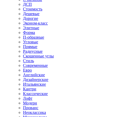
ДСП
Стоимость
Дешевые
Дорогие
Эконом-класс
Элитные
Форма
П-образные
Угловые
Прямые
Радиусные
Скошенные углы
Стиль
Современные
Евро
Английские
Дизайнерские
Итальянские
Кантри
Классические
Лофт
Модерн
Прованс
Неоклассика