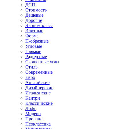
ДСП
Стоимость
Дешевые
Дорогие
Эконом-класс
Элитные
Форма
П-образные
Угловые
Прямые
Радиусные
Скошенные углы
Стиль
Современные
Евро
Английские
Дизайнерские
Итальянские
Кантри
Классические
Лофт
Модерн
Прованс
Неоклассика