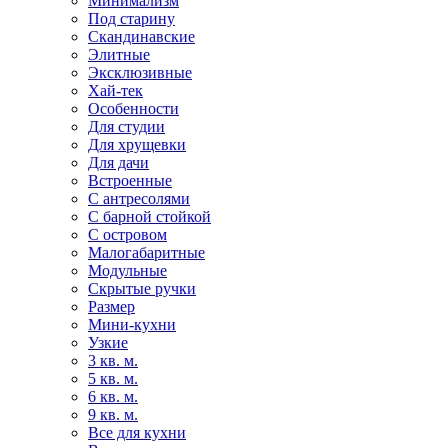
Минимализм
Под старину
Скандинавские
Элитные
Эксклюзивные
Хай-тек
Особенности
Для студии
Для хрущевки
Для дачи
Встроенные
С антресолями
С барной стойкой
С островом
Малогабаритные
Модульные
Скрытые ручки
Размер
Мини-кухни
Узкие
3 кв. м.
5 кв. м.
6 кв. м.
9 кв. м.
Все для кухни