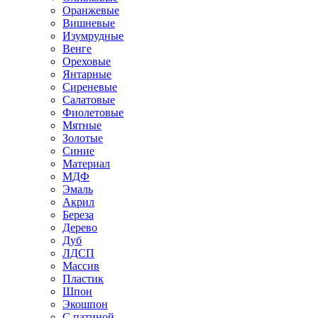
Оранжевые
Вишневые
Изумрудные
Венге
Ореховые
Янтарные
Сиреневые
Салатовые
Фиолетовые
Мятные
Золотые
Синие
Материал
МДФ
Эмаль
Акрил
Береза
Дерево
Дуб
ЛДСП
Массив
Пластик
Шпон
Экошпон
С патиной