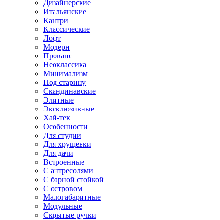
Дизайнерские
Итальянские
Кантри
Классические
Лофт
Модерн
Прованс
Неоклассика
Минимализм
Под старину
Скандинавские
Элитные
Эксклюзивные
Хай-тек
Особенности
Для студии
Для хрущевки
Для дачи
Встроенные
С антресолями
С барной стойкой
С островом
Малогабаритные
Модульные
Скрытые ручки