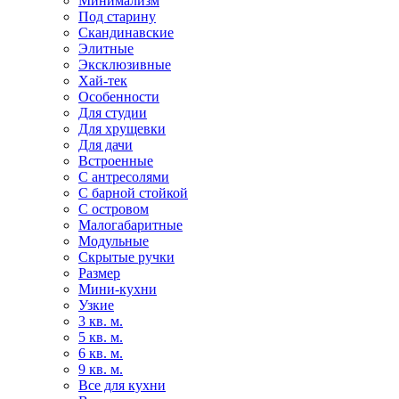
Минимализм
Под старину
Скандинавские
Элитные
Эксклюзивные
Хай-тек
Особенности
Для студии
Для хрущевки
Для дачи
Встроенные
С антресолями
С барной стойкой
С островом
Малогабаритные
Модульные
Скрытые ручки
Размер
Мини-кухни
Узкие
3 кв. м.
5 кв. м.
6 кв. м.
9 кв. м.
Все для кухни