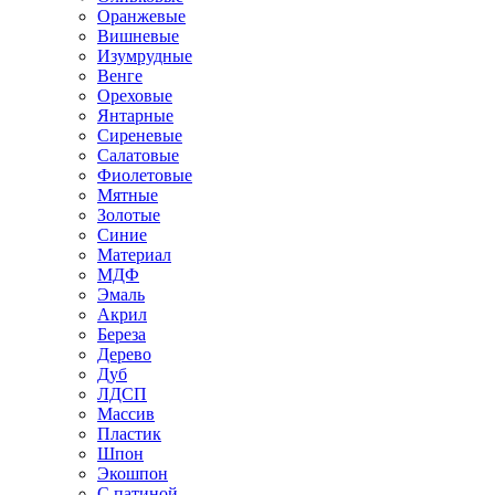
Оранжевые
Вишневые
Изумрудные
Венге
Ореховые
Янтарные
Сиреневые
Салатовые
Фиолетовые
Мятные
Золотые
Синие
Материал
МДФ
Эмаль
Акрил
Береза
Дерево
Дуб
ЛДСП
Массив
Пластик
Шпон
Экошпон
С патиной