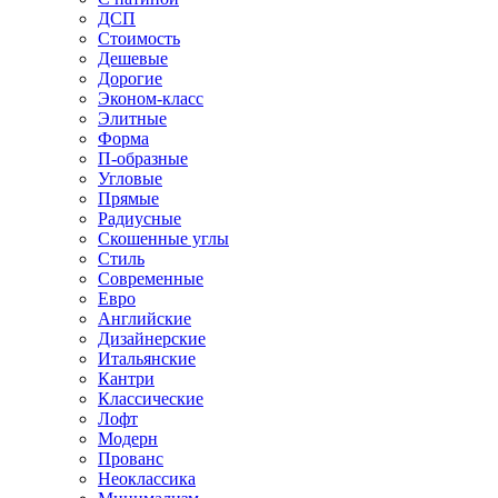
ДСП
Стоимость
Дешевые
Дорогие
Эконом-класс
Элитные
Форма
П-образные
Угловые
Прямые
Радиусные
Скошенные углы
Стиль
Современные
Евро
Английские
Дизайнерские
Итальянские
Кантри
Классические
Лофт
Модерн
Прованс
Неоклассика