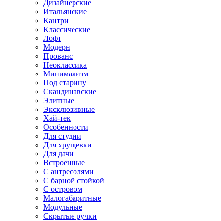
Дизайнерские
Итальянские
Кантри
Классические
Лофт
Модерн
Прованс
Неоклассика
Минимализм
Под старину
Скандинавские
Элитные
Эксклюзивные
Хай-тек
Особенности
Для студии
Для хрущевки
Для дачи
Встроенные
С антресолями
С барной стойкой
С островом
Малогабаритные
Модульные
Скрытые ручки