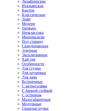
Дизайнерские
Итальянские
Кантри
Классические
Лофт
Модерн
Прованс
Неоклассика
Минимализм
Под старину
Скандинавские
Элитные
Эксклюзивные
Хай-тек
Особенности
Для студии
Для хрущевки
Для дачи
Встроенные
С антресолями
С барной стойкой
С островом
Малогабаритные
Модульные
Скрытые ручки