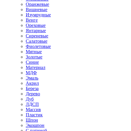
Оранжевые
Вишневые
Изумрудные
Венге
Ореховые
Янтарные
Сиреневые
Салатовые
Фиолетовые
Мятные
Золотые
Синие
Материал
МДФ
Эмаль
Акрил
Береза
Дерево
Дуб
ЛДСП
Массив
Пластик
Шпон
Экошпон
С патиной