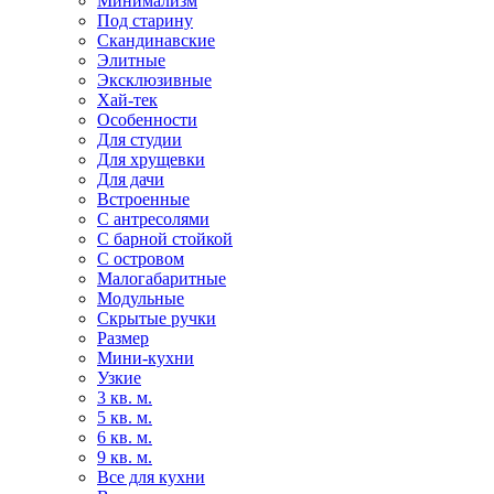
Минимализм
Под старину
Скандинавские
Элитные
Эксклюзивные
Хай-тек
Особенности
Для студии
Для хрущевки
Для дачи
Встроенные
С антресолями
С барной стойкой
С островом
Малогабаритные
Модульные
Скрытые ручки
Размер
Мини-кухни
Узкие
3 кв. м.
5 кв. м.
6 кв. м.
9 кв. м.
Все для кухни