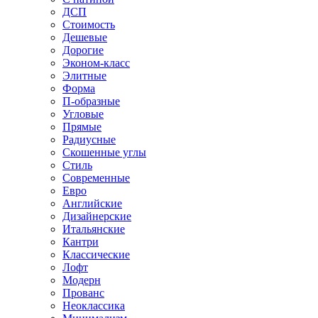
ДСП
Стоимость
Дешевые
Дорогие
Эконом-класс
Элитные
Форма
П-образные
Угловые
Прямые
Радиусные
Скошенные углы
Стиль
Современные
Евро
Английские
Дизайнерские
Итальянские
Кантри
Классические
Лофт
Модерн
Прованс
Неоклассика