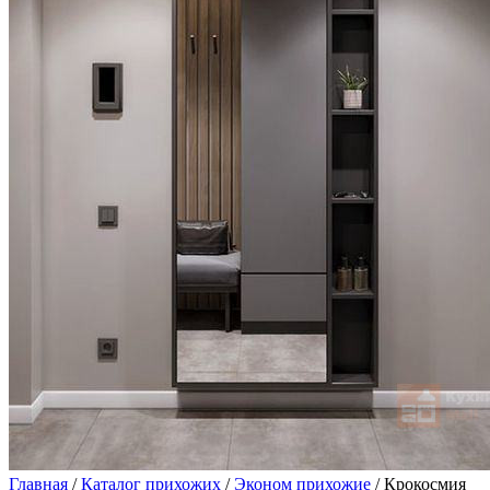
Главная
/
Каталог прихожих
/
Эконом прихожие
/ Крокосмия