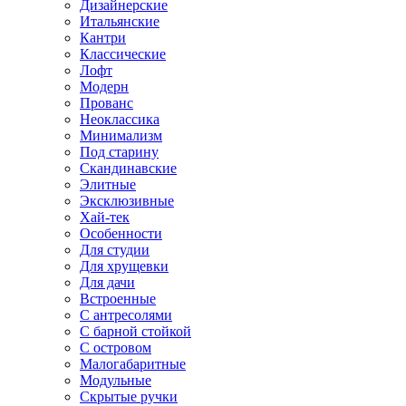
Дизайнерские
Итальянские
Кантри
Классические
Лофт
Модерн
Прованс
Неоклассика
Минимализм
Под старину
Скандинавские
Элитные
Эксклюзивные
Хай-тек
Особенности
Для студии
Для хрущевки
Для дачи
Встроенные
С антресолями
С барной стойкой
С островом
Малогабаритные
Модульные
Скрытые ручки