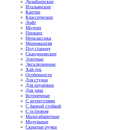
Дизайнерские
Итальянские
Кантри
Классические
Лофт
Модерн
Прованс
Неоклассика
Минимализм
Под старину
Скандинавские
Элитные
Эксклюзивные
Хай-тек
Особенности
Для студии
Для хрущевки
Для дачи
Встроенные
С антресолями
С барной стойкой
С островом
Малогабаритные
Модульные
Скрытые ручки