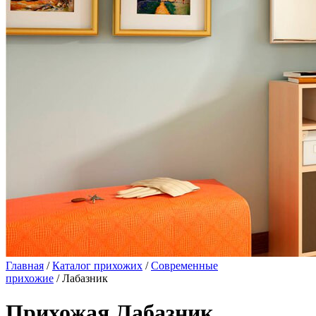
Главная
/
Каталог прихожих
/
Современные
прихожие
/ Лабазник
Прихожая Лабазник