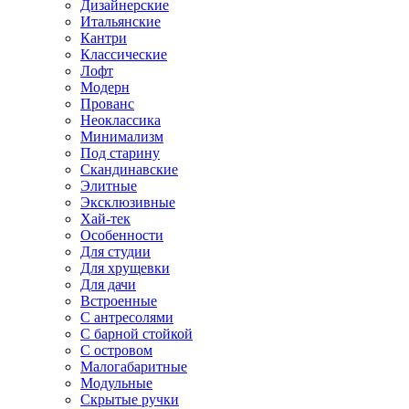
Дизайнерские
Итальянские
Кантри
Классические
Лофт
Модерн
Прованс
Неоклассика
Минимализм
Под старину
Скандинавские
Элитные
Эксклюзивные
Хай-тек
Особенности
Для студии
Для хрущевки
Для дачи
Встроенные
С антресолями
С барной стойкой
С островом
Малогабаритные
Модульные
Скрытые ручки