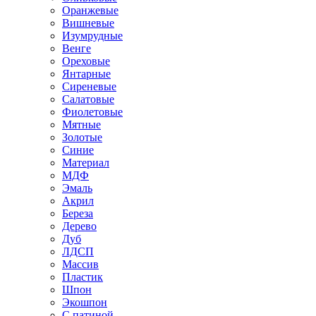
Оранжевые
Вишневые
Изумрудные
Венге
Ореховые
Янтарные
Сиреневые
Салатовые
Фиолетовые
Мятные
Золотые
Синие
Материал
МДФ
Эмаль
Акрил
Береза
Дерево
Дуб
ЛДСП
Массив
Пластик
Шпон
Экошпон
С патиной