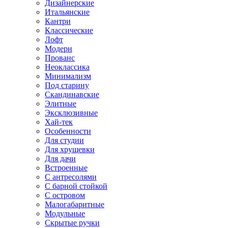
Дизайнерские
Итальянские
Кантри
Классические
Лофт
Модерн
Прованс
Неоклассика
Минимализм
Под старину
Скандинавские
Элитные
Эксклюзивные
Хай-тек
Особенности
Для студии
Для хрущевки
Для дачи
Встроенные
С антресолями
С барной стойкой
С островом
Малогабаритные
Модульные
Скрытые ручки