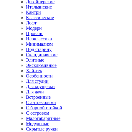
Дизайнерские
Итальянские
Кантри
Классические
Лофт
Модерн
Прованс
Неоклассика
Минимализм
Под старину
Скандинавские
Элитные
Эксклюзивные
Хай-тек
Особенности
Для студии
Для хрущевки
Для дачи
Встроенные
С антресолями
С барной стойкой
С островом
Малогабаритные
Модульные
Скрытые ручки