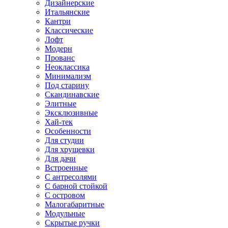
Дизайнерские
Итальянские
Кантри
Классические
Лофт
Модерн
Прованс
Неоклассика
Минимализм
Под старину
Скандинавские
Элитные
Эксклюзивные
Хай-тек
Особенности
Для студии
Для хрущевки
Для дачи
Встроенные
С антресолями
С барной стойкой
С островом
Малогабаритные
Модульные
Скрытые ручки