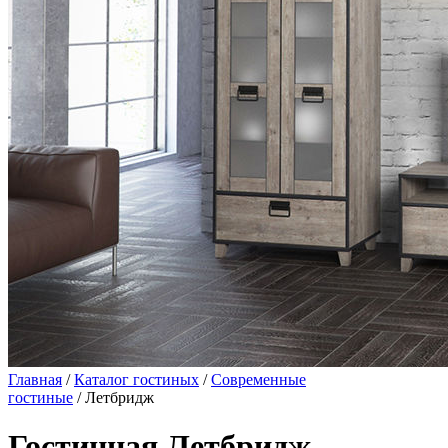
Главная
/
Каталог гостиных
/
Современные
гостиные
/ Летбридж
Гостинная Летбридж