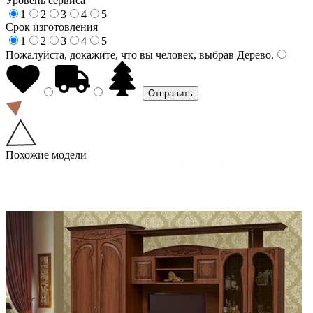
Уровень сервиса
1
2
3
4
5
Срок изготовления
1
2
3
4
5
Пожалуйста, докажите, что вы человек, выбрав
Дерево
.
Похожие модели