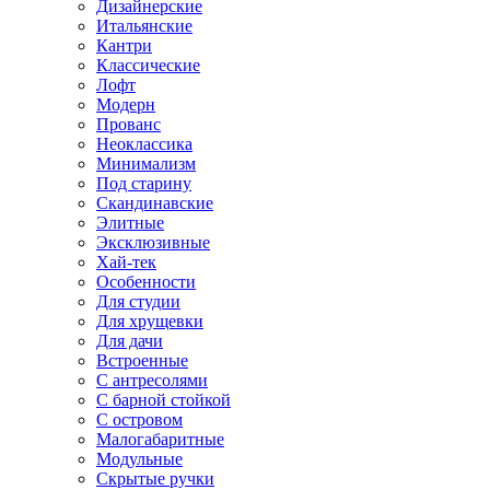
Дизайнерские
Итальянские
Кантри
Классические
Лофт
Модерн
Прованс
Неоклассика
Минимализм
Под старину
Скандинавские
Элитные
Эксклюзивные
Хай-тек
Особенности
Для студии
Для хрущевки
Для дачи
Встроенные
С антресолями
С барной стойкой
С островом
Малогабаритные
Модульные
Скрытые ручки