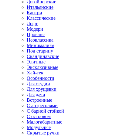
Дизайнерские
Итальянские
Кантри
Классические
Лофт
Модерн
Прованс
Неоклассика
Минимализм
Под старину
Скандинавские
Элитные
Эксклюзивные
Хай-тек
Особенности
Для студии
Для хрущевки
Для дачи
Встроенные
С антресолями
С барной стойкой
С островом
Малогабаритные
Модульные
Скрытые ручки