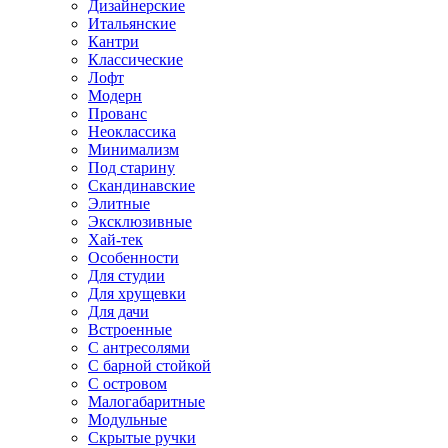
Дизайнерские
Итальянские
Кантри
Классические
Лофт
Модерн
Прованс
Неоклассика
Минимализм
Под старину
Скандинавские
Элитные
Эксклюзивные
Хай-тек
Особенности
Для студии
Для хрущевки
Для дачи
Встроенные
С антресолями
С барной стойкой
С островом
Малогабаритные
Модульные
Скрытые ручки