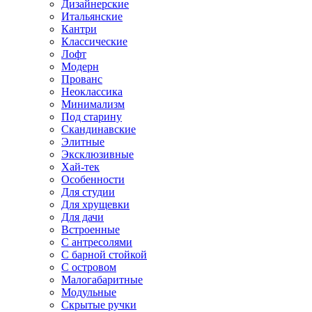
Дизайнерские
Итальянские
Кантри
Классические
Лофт
Модерн
Прованс
Неоклассика
Минимализм
Под старину
Скандинавские
Элитные
Эксклюзивные
Хай-тек
Особенности
Для студии
Для хрущевки
Для дачи
Встроенные
С антресолями
С барной стойкой
С островом
Малогабаритные
Модульные
Скрытые ручки