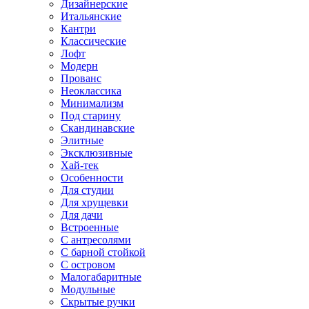
Дизайнерские
Итальянские
Кантри
Классические
Лофт
Модерн
Прованс
Неоклассика
Минимализм
Под старину
Скандинавские
Элитные
Эксклюзивные
Хай-тек
Особенности
Для студии
Для хрущевки
Для дачи
Встроенные
С антресолями
С барной стойкой
С островом
Малогабаритные
Модульные
Скрытые ручки