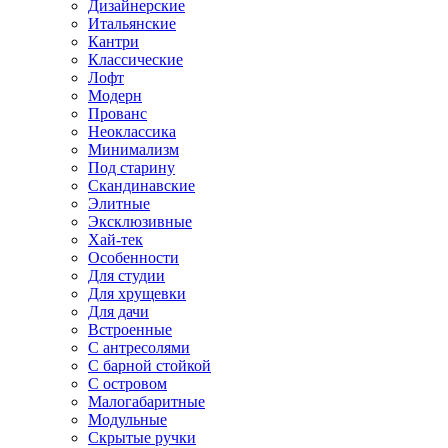
Дизайнерские
Итальянские
Кантри
Классические
Лофт
Модерн
Прованс
Неоклассика
Минимализм
Под старину
Скандинавские
Элитные
Эксклюзивные
Хай-тек
Особенности
Для студии
Для хрущевки
Для дачи
Встроенные
С антресолями
С барной стойкой
С островом
Малогабаритные
Модульные
Скрытые ручки