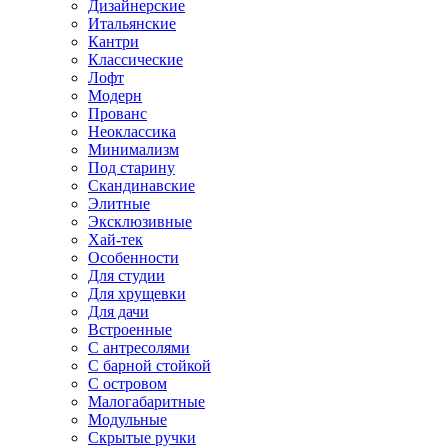
Дизайнерские
Итальянские
Кантри
Классические
Лофт
Модерн
Прованс
Неоклассика
Минимализм
Под старину
Скандинавские
Элитные
Эксклюзивные
Хай-тек
Особенности
Для студии
Для хрущевки
Для дачи
Встроенные
С антресолями
С барной стойкой
С островом
Малогабаритные
Модульные
Скрытые ручки