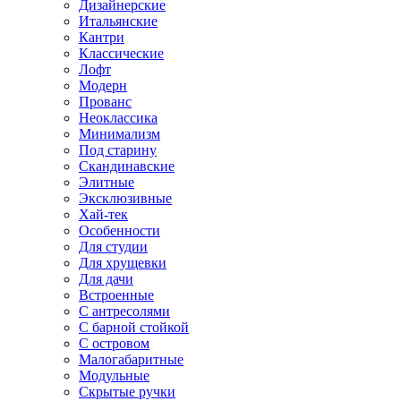
Дизайнерские
Итальянские
Кантри
Классические
Лофт
Модерн
Прованс
Неоклассика
Минимализм
Под старину
Скандинавские
Элитные
Эксклюзивные
Хай-тек
Особенности
Для студии
Для хрущевки
Для дачи
Встроенные
С антресолями
С барной стойкой
С островом
Малогабаритные
Модульные
Скрытые ручки