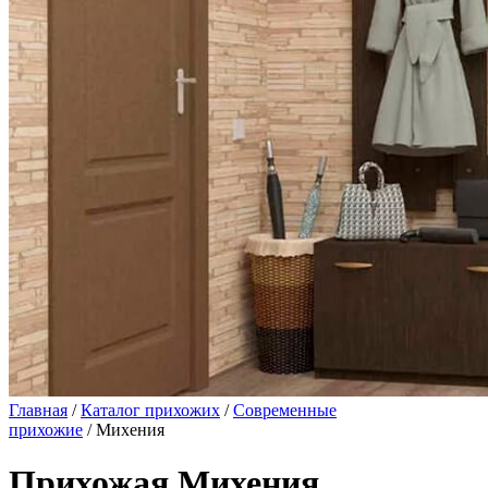
Главная
/
Каталог прихожих
/
Современные
прихожие
/ Михения
Прихожая Михения