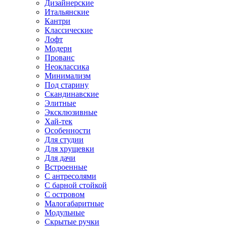
Дизайнерские
Итальянские
Кантри
Классические
Лофт
Модерн
Прованс
Неоклассика
Минимализм
Под старину
Скандинавские
Элитные
Эксклюзивные
Хай-тек
Особенности
Для студии
Для хрущевки
Для дачи
Встроенные
С антресолями
С барной стойкой
С островом
Малогабаритные
Модульные
Скрытые ручки