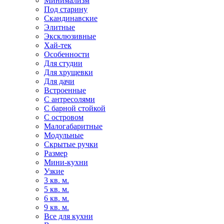
Минимализм
Под старину
Скандинавские
Элитные
Эксклюзивные
Хай-тек
Особенности
Для студии
Для хрущевки
Для дачи
Встроенные
С антресолями
С барной стойкой
С островом
Малогабаритные
Модульные
Скрытые ручки
Размер
Мини-кухни
Узкие
3 кв. м.
5 кв. м.
6 кв. м.
9 кв. м.
Все для кухни