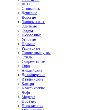
ДСП
Стоимость
Дешевые
Дорогие
Эконом-класс
Элитные
Форма
П-образные
Угловые
Прямые
Радиусные
Скошенные углы
Стиль
Современные
Евро
Английские
Дизайнерские
Итальянские
Кантри
Классические
Лофт
Модерн
Прованс
Неоклассика