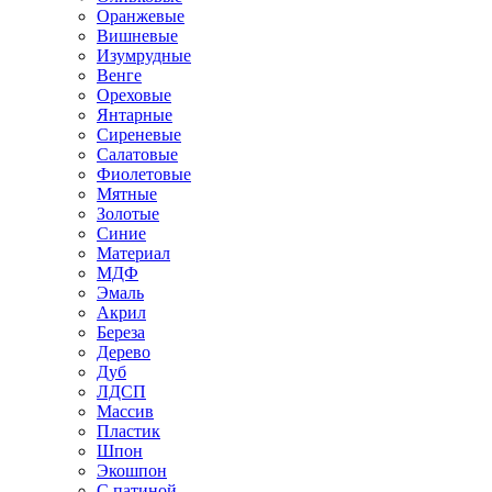
Оранжевые
Вишневые
Изумрудные
Венге
Ореховые
Янтарные
Сиреневые
Салатовые
Фиолетовые
Мятные
Золотые
Синие
Материал
МДФ
Эмаль
Акрил
Береза
Дерево
Дуб
ЛДСП
Массив
Пластик
Шпон
Экошпон
С патиной