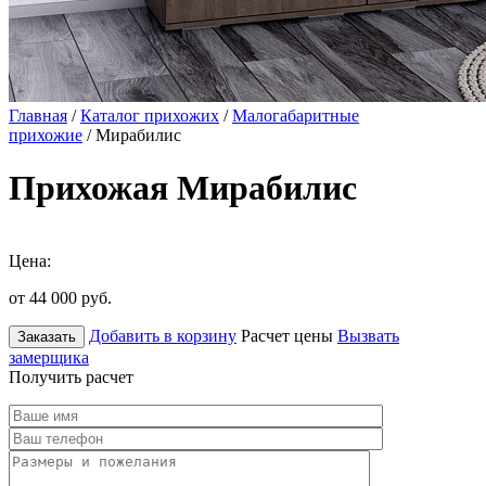
Главная
/
Каталог прихожих
/
Малогабаритные
прихожие
/ Мирабилис
Прихожая Мирабилис
Цена:
от 44 000
руб.
Добавить в корзину
Расчет цены
Вызвать
Заказать
замерщика
Получить расчет