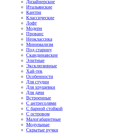
Дизайнерские
Итальянские
Кантри
Классические
Лофт
Модерн
Прованс
Неоклассика
Минимализм
Под старину
Скандинавские
Элитные
Эксклюзивные
Хай-тек
Особенности
Для студии
Для хрущевки
Для дачи
Встроенные
С антресолями
С барной стойкой
С островом
Малогабаритные
Модульные
Скрытые ручки