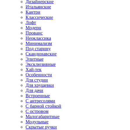
Дизайнерские
Итальянские
Кантри
Классические
Лофт
Модерн
Прованс
Неоклассика
Минимализм
Под старину
Скандинавские
Элитные
Эксклюзивные
Хай-тек
Особенности
Для студии
Для хрущевки
Для дачи
Встроенные
С антресолями
С барной стойкой
С островом
Малогабаритные
Модульные
Скрытые ручки