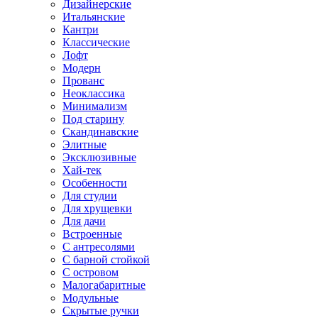
Дизайнерские
Итальянские
Кантри
Классические
Лофт
Модерн
Прованс
Неоклассика
Минимализм
Под старину
Скандинавские
Элитные
Эксклюзивные
Хай-тек
Особенности
Для студии
Для хрущевки
Для дачи
Встроенные
С антресолями
С барной стойкой
С островом
Малогабаритные
Модульные
Скрытые ручки