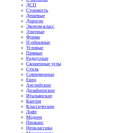
ДСП
Стоимость
Дешевые
Дорогие
Эконом-класс
Элитные
Форма
П-образные
Угловые
Прямые
Радиусные
Скошенные углы
Стиль
Современные
Евро
Английские
Дизайнерские
Итальянские
Кантри
Классические
Лофт
Модерн
Прованс
Неоклассика