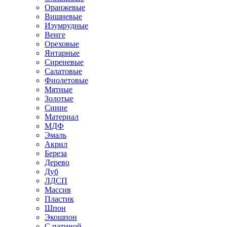
Оранжевые
Вишневые
Изумрудные
Венге
Ореховые
Янтарные
Сиреневые
Салатовые
Фиолетовые
Мятные
Золотые
Синие
Материал
МДФ
Эмаль
Акрил
Береза
Дерево
Дуб
ЛДСП
Массив
Пластик
Шпон
Экошпон
С патиной