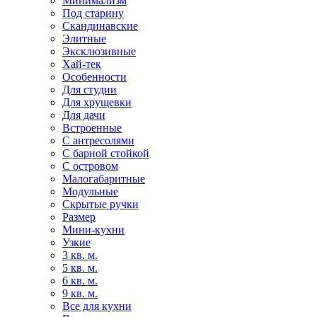
Минимализм
Под старину
Скандинавские
Элитные
Эксклюзивные
Хай-тек
Особенности
Для студии
Для хрущевки
Для дачи
Встроенные
С антресолями
С барной стойкой
С островом
Малогабаритные
Модульные
Скрытые ручки
Размер
Мини-кухни
Узкие
3 кв. м.
5 кв. м.
6 кв. м.
9 кв. м.
Все для кухни