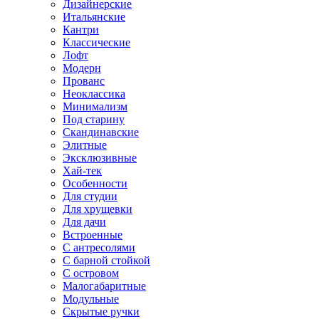
Дизайнерские
Итальянские
Кантри
Классические
Лофт
Модерн
Прованс
Неоклассика
Минимализм
Под старину
Скандинавские
Элитные
Эксклюзивные
Хай-тек
Особенности
Для студии
Для хрущевки
Для дачи
Встроенные
С антресолями
С барной стойкой
С островом
Малогабаритные
Модульные
Скрытые ручки